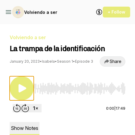
+ Follow
Volviendo a ser
Volviendo a ser
La trampa de la identificación
Share
January 20, 2023
•
Isabela
•
Season 1
•
Episode 3
Use Left/Right to seek, Home/End to jump to st
0:00
|
17:49
Show Notes